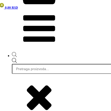
0
0,00
RSD
Products
search