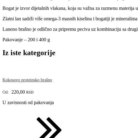
Bogat je izvor dijetalnih vlakana, koja su važna za razmenu materija u 
Zlatni lan sadrži više omega-3 masnih kiselina i bogatiji je minerali
Laneno brašno je odlično za pripremu peciva uz kombinaciju sa drugim b
Pakovanje – 200 i 400 g
Iz iste kategorije
Kokosovo proteinsko brašno
220,00
Od:
RSD
U zavisnosti od pakovanja