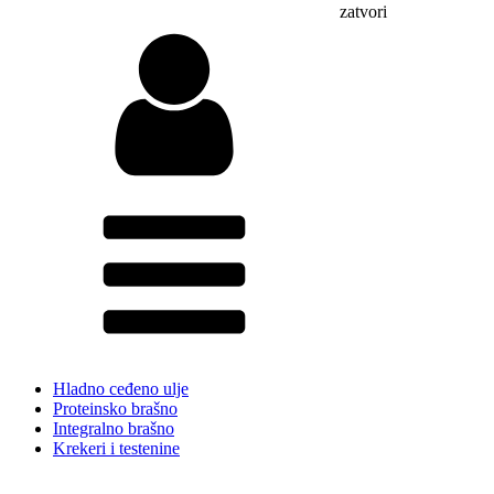
zatvori
Hladno ceđeno ulje
Proteinsko brašno
Integralno brašno
Krekeri i testenine