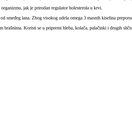
organizmu, jak je prirodan regulator holesterola u krvi.
ma od smeđeg lana. Zbog visokog udela omega 3 masnih kiselina preporuč
rašnima. Koristi se u pripremi hleba, kolača, palačinki i drugih slični