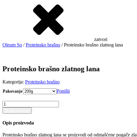
zatvori
Oleum So
/
Proteinsko brašno
/ Proteinsko brašno zlatnog lana
Proteinsko brašno zlatnog lana
Kategorija:
Proteinsko brašno
Poništi
Pakovanje
Proteinsko
brašno
Dodaj u korpu
zlatnog
lana
Opis proizvoda
количина
Proteinsko brašno zlatnog lana se proizvodi od odmašćene pogače zla